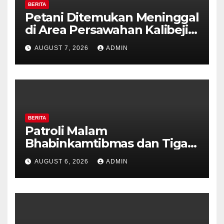
BERITA
Petani Ditemukan Meninggal
di Area Persawahan Kalibeji,
Polisi Pastikan Tidak Ada
AUGUST 7, 2026
ADMIN
Tanda Kekerasan
BERITA
Patroli Malam
Bhabinkamtibmas dan Tiga
Pilar Kelurahan Ungaran
AUGUST 6, 2026
ADMIN
Perkuat Kamtibmas, Warga
Diajak Aktifkan Ronda