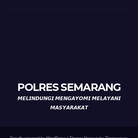
POLRES SEMARANG
𝙈𝙀𝙇𝙄𝙉𝘿𝙐𝙉𝙂𝙄 𝙈𝙀𝙉𝙂𝘼𝙔𝙊𝙈𝙄 𝙈𝙀𝙇𝘼𝙔𝘼𝙉𝙄
𝙈𝘼𝙎𝙔𝘼𝙍𝘼𝙆𝘼𝙏