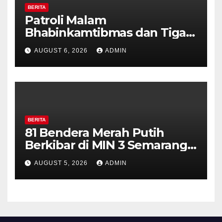
BERITA
Patroli Malam
Bhabinkamtibmas dan Tiga
Pilar Kelurahan Ungaran
AUGUST 6, 2026
ADMIN
Perkuat Kamtibmas, Warga
Diajak Aktifkan Ronda
BERITA
81 Bendera Merah Putih
Berkibar di MIN 3 Semarang,
Bhabinkamtibmas Desa
AUGUST 5, 2026
ADMIN
Timpik Hadiri Peringatan
HUT ke-81 Kemerdekaan RI