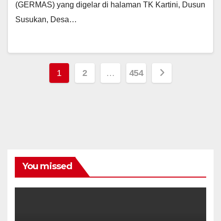
(GERMAS) yang digelar di halaman TK Kartini, Dusun
Susukan, Desa…
Posts
1
2
…
454
navigation
You missed