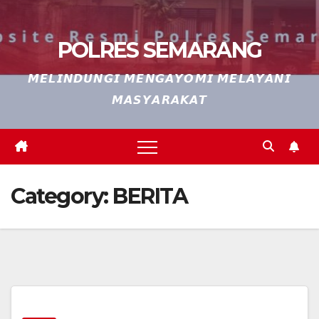
POLRES SEMARANG
𝙈𝙀𝙇𝙄𝙉𝘿𝙐𝙉𝙂𝙄 𝙈𝙀𝙉𝙂𝘼𝙔𝙊𝙈𝙄 𝙈𝙀𝙇𝘼𝙔𝘼𝙉𝙄
𝙈𝘼𝙎𝙔𝘼𝙍𝘼𝙆𝘼𝙏
Category:
BERITA