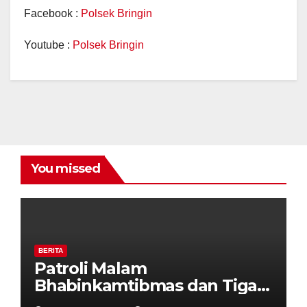
Facebook :
Polsek Bringin
Youtube :
Polsek Bringin
You missed
BERITA
Patroli Malam
Bhabinkamtibmas dan Tiga
Pilar Kelurahan Ungaran