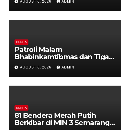
AUGUST 6, 2026
ADMIN
Perkuat Kamtibmas, Warga
Diajak Aktifkan Ronda
BERITA
Patroli Malam
Bhabinkamtibmas dan Tiga
Pilar Kelurahan Ungaran
AUGUST 6, 2026
ADMIN
Perkuat Kamtibmas, Warga
Diajak Aktifkan Ronda
BERITA
81 Bendera Merah Putih
Berkibar di MIN 3 Semarang,
Bhabinkamtibmas Desa