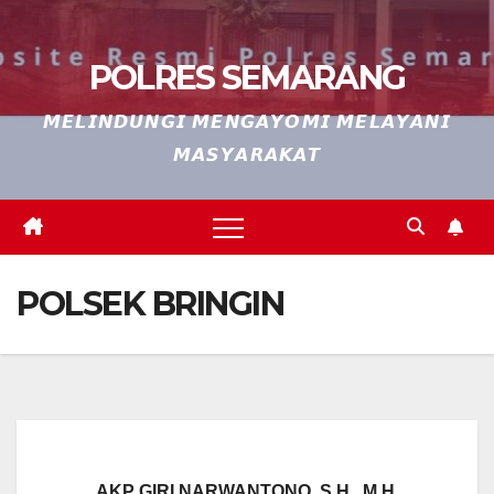
POLRES SEMARANG
𝙈𝙀𝙇𝙄𝙉𝘿𝙐𝙉𝙂𝙄 𝙈𝙀𝙉𝙂𝘼𝙔𝙊𝙈𝙄 𝙈𝙀𝙇𝘼𝙔𝘼𝙉𝙄
𝙈𝘼𝙎𝙔𝘼𝙍𝘼𝙆𝘼𝙏
POLSEK BRINGIN
AKP GIRI NARWANTONO, S.H., M.H.