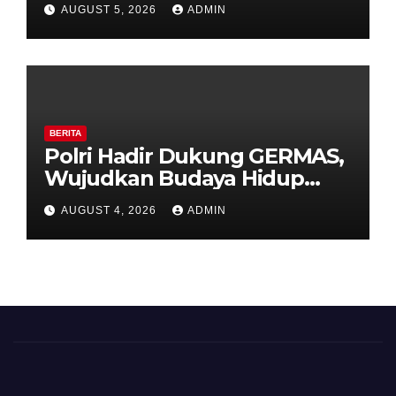
AUGUST 5, 2026
ADMIN
Timpik Hadiri Peringatan
HUT ke-81 Kemerdekaan RI
BERITA
Polri Hadir Dukung GERMAS,
Wujudkan Budaya Hidup
Sehat di Kecamatan Pabelan
AUGUST 4, 2026
ADMIN