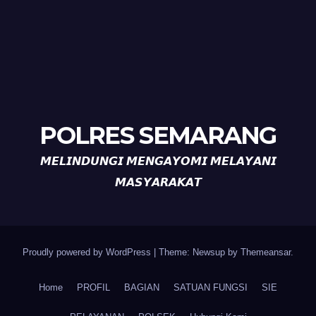
POLRES SEMARANG
𝙈𝙀𝙇𝙄𝙉𝘿𝙐𝙉𝙂𝙄 𝙈𝙀𝙉𝙂𝘼𝙔𝙊𝙈𝙄 𝙈𝙀𝙇𝘼𝙔𝘼𝙉𝙄
𝙈𝘼𝙎𝙔𝘼𝙍𝘼𝙆𝘼𝙏
Proudly powered by WordPress
|
Theme: Newsup by
Themeansar
.
Home
PROFIL
BAGIAN
SATUAN FUNGSI
SIE