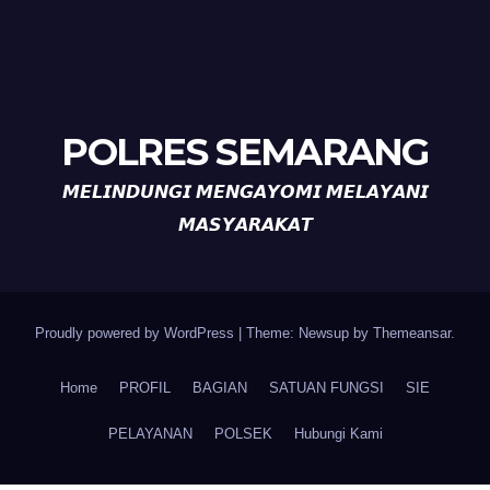
POLRES SEMARANG
𝙈𝙀𝙇𝙄𝙉𝘿𝙐𝙉𝙂𝙄 𝙈𝙀𝙉𝙂𝘼𝙔𝙊𝙈𝙄 𝙈𝙀𝙇𝘼𝙔𝘼𝙉𝙄
𝙈𝘼𝙎𝙔𝘼𝙍𝘼𝙆𝘼𝙏
Proudly powered by WordPress
|
Theme: Newsup by
Themeansar
.
Home
PROFIL
BAGIAN
SATUAN FUNGSI
SIE
PELAYANAN
POLSEK
Hubungi Kami