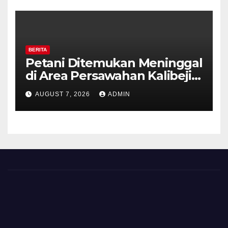
BERITA
Petani Ditemukan Meninggal
di Area Persawahan Kalibeji,
Polisi Pastikan Tidak Ada
AUGUST 7, 2026
ADMIN
Tanda Kekerasan