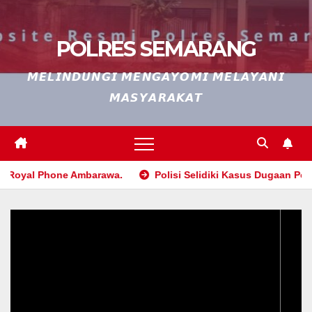
POLRES SEMARANG
𝙈𝙀𝙇𝙄𝙉𝘿𝙐𝙉𝙂𝙄 𝙈𝙀𝙉𝙂𝘼𝙔𝙊𝙈𝙄 𝙈𝙀𝙇𝘼𝙔𝘼𝙉𝙄
𝙈𝘼𝙎𝙔𝘼𝙍𝘼𝙆𝘼𝙏
l Phone Ambarawa.
Polisi Selidiki Kasus Dugaan Pencuria