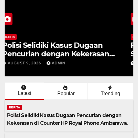
BERITA
Polres Semarang Gelar Apel
Siaga Karhutla, Kapolres
Tekankan Sinergi dan
AUGUST 8, 2026
ADMIN
Kesiapsiagaan Hadapi Musim
Kemarau.
Latest
Popular
Trending
BERITA
Polisi Selidiki Kasus Dugaan Pencurian dengan
Kekerasan di Counter HP Royal Phone Ambarawa.