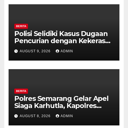
BERITA
Polisi Selidiki Kasus Dugaan
Pencurian dengan Kekerasan
di Counter HP Royal Phone
AUGUST 9, 2026
ADMIN
Ambarawa.
BERITA
Polres Semarang Gelar Apel
Siaga Karhutla, Kapolres
Tekankan Sinergi dan
AUGUST 8, 2026
ADMIN
Kesiapsiagaan Hadapi Musim
Kemarau.