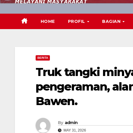
𝙈𝙀𝙇𝘼𝙔𝘼𝙉𝙄 𝙈𝘼𝙎𝙔𝘼𝙍𝘼𝙆𝘼𝙏
HOME
PROFIL
BAGIAN
BERITA
Truk tangki miny
pengeraman, alam
Bawen.
By
admin
MAY 31, 2026