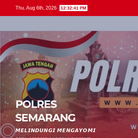
Skip
Thu. Aug 6th, 2026
12:32:43 PM
to
content
POLRES
SEMARANG
𝙈𝙀𝙇𝙄𝙉𝘿𝙐𝙉𝙂𝙄 𝙈𝙀𝙉𝙂𝘼𝙔𝙊𝙈𝙄