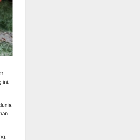
at
ini,
dunia
anan
ng,