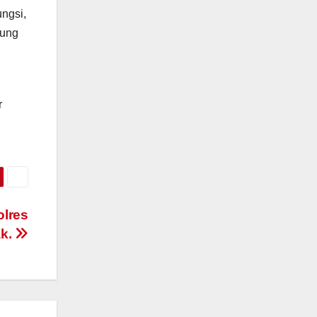
ngsi,
rung
r
olres
ak.