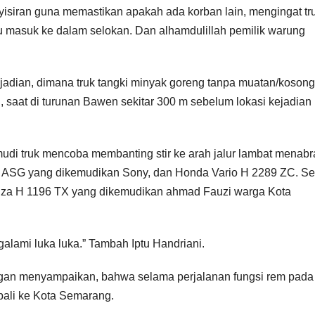
yisiran guna memastikan apakah ada korban lain, mengingat tr
 masuk ke dalam selokan. Dan alhamdulillah pemilik warung
adian, dimana truk tangki minyak goreng tanpa muatan/kosong
 saat di turunan Bawen sekitar 300 m sebelum lokasi kejadian
mudi truk mencoba membanting stir ke arah jalur lambat menabr
 ASG yang dikemudikan Sony, dan Honda Vario H 2289 ZC. Se
Avanza H 1196 TX yang dikemudikan ahmad Fauzi warga Kota
alami luka luka.” Tambah Iptu Handriani.
ngan menyampaikan, bahwa selama perjalanan fungsi rem pada 
ali ke Kota Semarang.