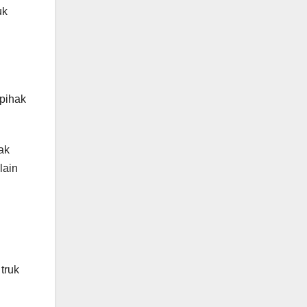
uk
 pihak
ak
lain
truk