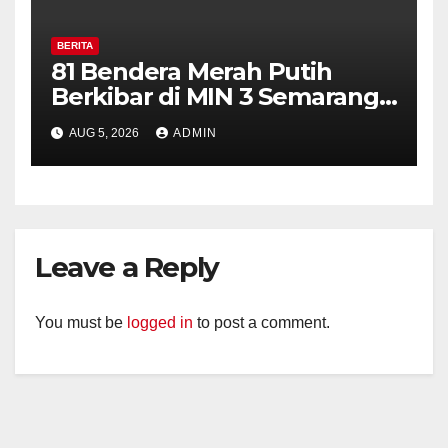
BERITA
81 Bendera Merah Putih
Berkibar di MIN 3 Semarang,
Bhabinkamtibmas Desa
AUG 5, 2026
ADMIN
Timpik Hadiri Peringatan
HUT ke-81 Kemerdekaan RI
Leave a Reply
You must be
logged in
to post a comment.