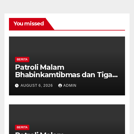
You missed
BERITA
Patroli Malam
Bhabinkamtibmas dan Tiga
Pilar Kelurahan Ungaran
AUGUST 6, 2026
ADMIN
Perkuat Kamtibmas, Warga
Diajak Aktifkan Ronda
BERITA