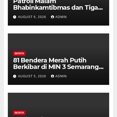
Patroli Malam
Bhabinkamtibmas dan Tiga
Pilar Kelurahan Ungaran
AUGUST 6, 2026
ADMIN
Perkuat Kamtibmas, Warga
Diajak Aktifkan Ronda
BERITA
81 Bendera Merah Putih
Berkibar di MIN 3 Semarang,
Bhabinkamtibmas Desa
AUGUST 5, 2026
ADMIN
Timpik Hadiri Peringatan
HUT ke-81 Kemerdekaan RI
BERITA