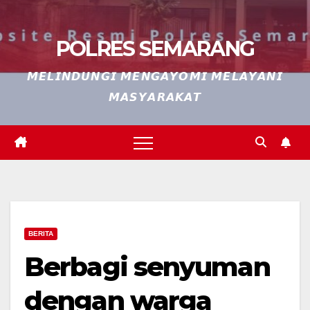
POLRES SEMARANG
𝙈𝙀𝙇𝙄𝙉𝘿𝙐𝙉𝙂𝙄 𝙈𝙀𝙉𝙂𝘼𝙔𝙊𝙈𝙄 𝙈𝙀𝙇𝘼𝙔𝘼𝙉𝙄
𝙈𝘼𝙎𝙔𝘼𝙍𝘼𝙆𝘼𝙏
BERITA
Berbagi senyuman
dengan warga