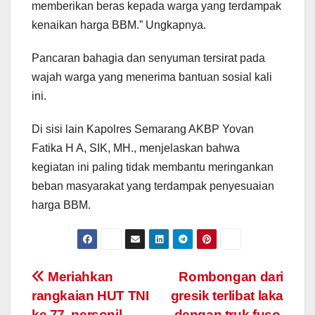
memberikan beras kepada warga yang terdampak
kenaikan harga BBM.” Ungkapnya.
Pancaran bahagia dan senyuman tersirat pada
wajah warga yang menerima bantuan sosial kali
ini.
Di sisi lain Kapolres Semarang AKBP Yovan
Fatika H A, SIK, MH., menjelaskan bahwa
kegiatan ini paling tidak membantu meringankan
beban masyarakat yang terdampak penyesuaian
harga BBM.
Post
Meriahkan
Rombongan dari
rangkaian HUT TNI
gresik terlibat laka
navigation
ke 77, personil
dengan truk fuso,