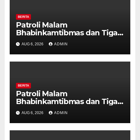
BERITA
Patroli Malam
Bhabinkamtibmas dan Tiga
Pilar Kelurahan Ungaran
AUG 6, 2026
ADMIN
Perkuat Kamtibmas, Warga
Diajak Aktifkan Ronda
BERITA
Patroli Malam
Bhabinkamtibmas dan Tiga
Pilar Kelurahan Ungaran
AUG 6, 2026
ADMIN
Perkuat Kamtibmas, Warga
Diajak Aktifkan Ronda