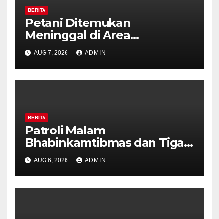
BERITA
Petani Ditemukan
Meninggal di Area
Persawahan Kalibeji, Polisi
AUG 7, 2026
ADMIN
Pastikan Tidak Ada Tanda
Kekerasan
BERITA
Patroli Malam
Bhabinkamtibmas dan Tiga
Pilar Kelurahan Ungaran
AUG 6, 2026
ADMIN
Perkuat Kamtibmas, Warga
Diajak Aktifkan Ronda