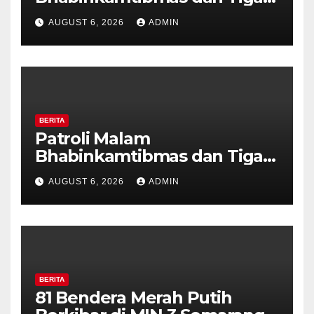
Pilar Kelurahan Ungaran
AUGUST 6, 2026
ADMIN
Perkuat Kamtibmas, Warga
Diajak Aktifkan Ronda
BERITA
Patroli Malam
Bhabinkamtibmas dan Tiga
Pilar Kelurahan Ungaran
AUGUST 6, 2026
ADMIN
Perkuat Kamtibmas, Warga
Diajak Aktifkan Ronda
BERITA
81 Bendera Merah Putih