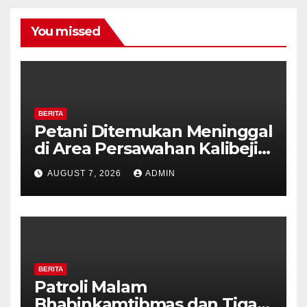
You missed
BERITA
Petani Ditemukan Meninggal
di Area Persawahan Kalibeji,
Polisi Pastikan Tidak Ada
AUGUST 7, 2026
ADMIN
Tanda Kekerasan
BERITA
Patroli Malam
Bhabinkamtibmas dan Tiga