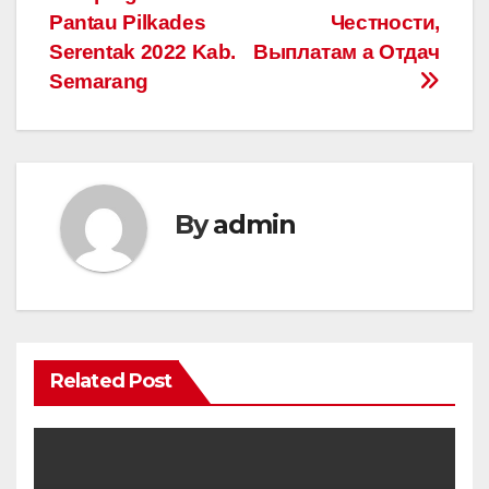
Pantau Pilkades
Чecтнocти,
Serentak 2022 Kab.
Выплaтaм а Oтдaч
Semarang
By
admin
Related Post