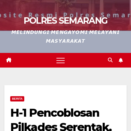
POLRES SEMARANG
𝙈𝙀𝙇𝙄𝙉𝘿𝙐𝙉𝙂𝙄 𝙈𝙀𝙉𝙂𝘼𝙔𝙊𝙈𝙄 𝙈𝙀𝙇𝘼𝙔𝘼𝙉𝙄
𝙈𝘼𝙎𝙔𝘼𝙍𝘼𝙆𝘼𝙏
BERITA
H-1 Pencoblosan
Pilkades Serentak,