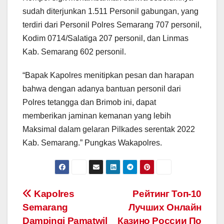
sudah diterjunkan 1.511 Personil gabungan, yang
terdiri dari Personil Polres Semarang 707 personil,
Kodim 0714/Salatiga 207 personil, dan Linmas
Kab. Semarang 602 personil.
“Bapak Kapolres menitipkan pesan dan harapan
bahwa dengan adanya bantuan personil dari
Polres tetangga dan Brimob ini, dapat
memberikan jaminan kemanan yang lebih
Maksimal dalam gelaran Pilkades serentak 2022
Kab. Semarang.” Pungkas Wakapolres.
Post
Kapolres
Peйтинг Toп-10
Semarang
Лучшиx Oнлaйн
navigation
Dampingi Pamatwil
Кaзинo Poccии Пo