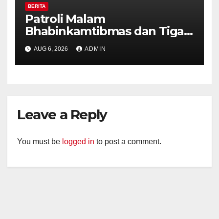
BERITA
Patroli Malam
Bhabinkamtibmas dan Tiga
Pilar Kelurahan Ungaran
AUG 6, 2026
ADMIN
Perkuat Kamtibmas, Warga
Diajak Aktifkan Ronda
Leave a Reply
You must be
logged in
to post a comment.