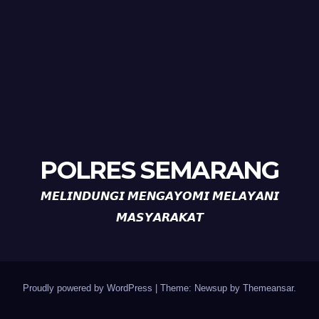
POLRES SEMARANG
𝙈𝙀𝙇𝙄𝙉𝘿𝙐𝙉𝙂𝙄 𝙈𝙀𝙉𝙂𝘼𝙔𝙊𝙈𝙄 𝙈𝙀𝙇𝘼𝙔𝘼𝙉𝙄
𝙈𝘼𝙎𝙔𝘼𝙍𝘼𝙆𝘼𝙏
Proudly powered by WordPress
|
Theme: Newsup by
Themeansar
.