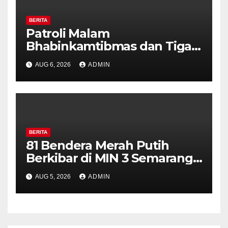
BERITA
Patroli Malam
Bhabinkamtibmas dan Tiga
Pilar Kelurahan Ungaran
AUG 6, 2026
ADMIN
Perkuat Kamtibmas, Warga
Diajak Aktifkan Ronda
BERITA
81 Bendera Merah Putih
Berkibar di MIN 3 Semarang,
Bhabinkamtibmas Desa
AUG 5, 2026
ADMIN
Timpik Hadiri Peringatan
HUT ke-81 Kemerdekaan RI