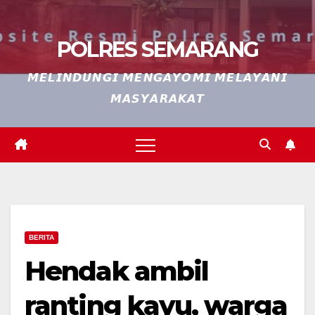
POLRES SEMARANG
𝙈𝙀𝙇𝙄𝙉𝘿𝙐𝙉𝙂𝙄 𝙈𝙀𝙉𝙂𝘼𝙔𝙊𝙈𝙄 𝙈𝙀𝙇𝘼𝙔𝘼𝙉𝙄
𝙈𝘼𝙎𝙔𝘼𝙍𝘼𝙆𝘼𝙏
BERITA
Hendak ambil
ranting kayu, warga