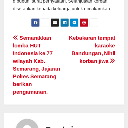
dibubuhi surat pernyataan. Selanjutkan korban
diserahkan kepada keluarga untuk dimakamkan.
Post
Semarakkan
Kebakaran tempat
lomba HUT
karaoke
navigation
Indonesia ke 77
Bandungan, Nihil
wilayah Kab.
korban jiwa
Semarang, Jajaran
Polres Semarang
berikan
pengamanan.