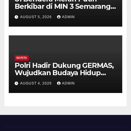
Berkibar di MIN 3 Semarang,
Bhabinkamtibmas Desa
AUGUST 5, 2026
ADMIN
Timpik Hadiri Peringatan
HUT ke-81 Kemerdekaan RI
BERITA
Polri Hadir Dukung GERMAS,
Wujudkan Budaya Hidup
Sehat di Kecamatan Pabelan
AUGUST 4, 2026
ADMIN