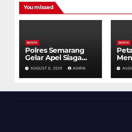
You missed
BERITA
BERITA
Polres Semarang
Pet
Gelar Apel Siaga
Meni
Karhutla, Kapolres
Per
AUGUST 8, 2026
ADMIN
AUGU
Tekankan Sinergi
Kalib
dan Kesiapsiagaan
Past
Hadapi Musim
Tan
Kemarau.