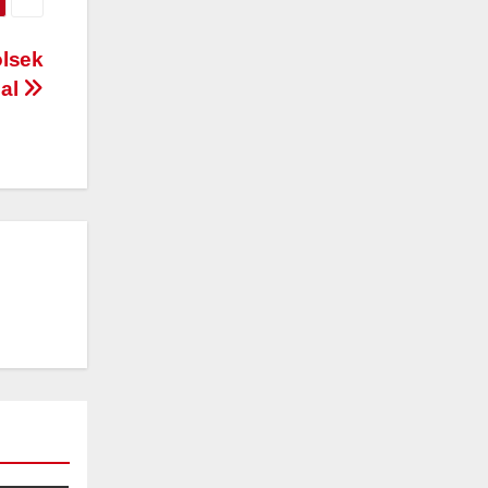
olsek
al