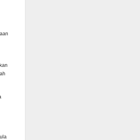
naan
hkan
aah
a
ula