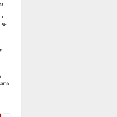
si.
an
juga
in
m
rsama