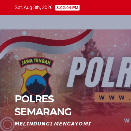
Skip
Sat. Aug 8th, 2026
3:02:05 PM
to
content
POLRES
SEMARANG
𝙈𝙀𝙇𝙄𝙉𝘿𝙐𝙉𝙂𝙄 𝙈𝙀𝙉𝙂𝘼𝙔𝙊𝙈𝙄