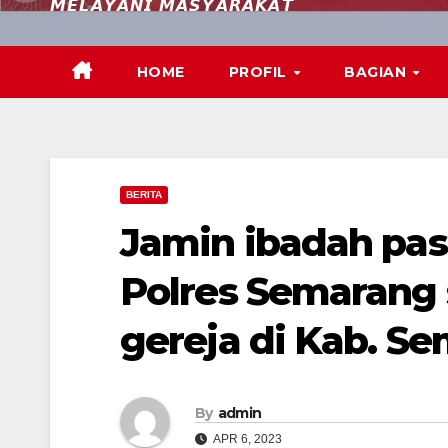
𝙈𝙀𝙇𝘼𝙔𝘼𝙉𝙄 𝙈𝘼𝙎𝙔𝘼𝙍𝘼𝙆𝘼𝙏
HOME
PROFIL
BAGIAN
BERITA
Jamin ibadah pa
Polres Semarang si
gereja di Kab. S
By
admin
APR 6, 2023