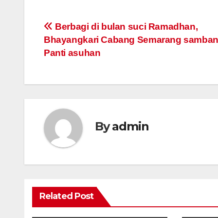
Post
Berbagi di bulan suci Ramadhan,
Bhayangkari Cabang Semarang samban
navigation
Panti asuhan
By
admin
Related Post