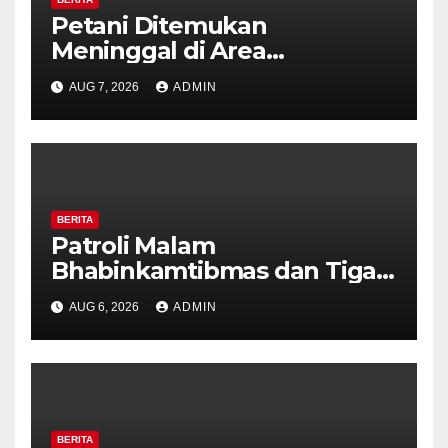
Petani Ditemukan
Meninggal di Area
Persawahan Kalibeji, Polisi
AUG 7, 2026
ADMIN
Pastikan Tidak Ada Tanda
Kekerasan
BERITA
Patroli Malam
Bhabinkamtibmas dan Tiga
Pilar Kelurahan Ungaran
AUG 6, 2026
ADMIN
Perkuat Kamtibmas, Warga
Diajak Aktifkan Ronda
BERITA