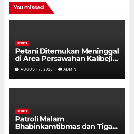
You missed
BERITA
Petani Ditemukan Meninggal
di Area Persawahan Kalibeji,
Polisi Pastikan Tidak Ada
AUGUST 7, 2026
ADMIN
Tanda Kekerasan
BERITA
Patroli Malam
Bhabinkamtibmas dan Tiga
Pilar Kelurahan Ungaran