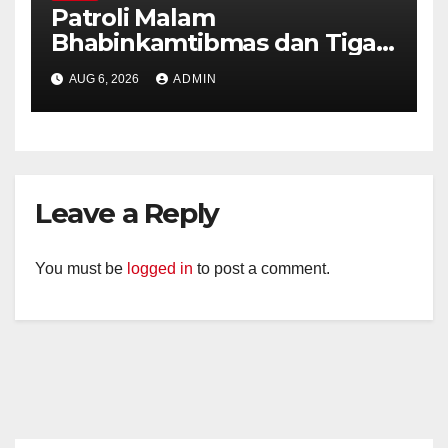
Patroli Malam
Bhabinkamtibmas dan Tiga
Pilar Kelurahan Ungaran
AUG 6, 2026
ADMIN
Perkuat Kamtibmas, Warga
Diajak Aktifkan Ronda
Leave a Reply
You must be
logged in
to post a comment.