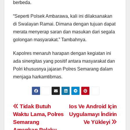
berbeda.
“Seperti Polsek Ambarawa, kali ini dilaksanakan
di Swalayan Ramai. Dimana dengan tujuan dapat
merata menyerap saran dan masukan dari segala
golongan masyarakat.” Tambahnya.
Kapolres menaruh harapan dengan kegiatan ini
ada sinergitas yang positif antara masyarakat dan
Polri khususnya jajaran Polres Semarang dalam
menjaga harkamtibmas.
Post
Tidak Butuh
Ios Ve Android Için
Waktu Lama, Polres
Uygulamayı İndirin
navigation
Semarang
Ve Yükleyi
Amankan Pelaku