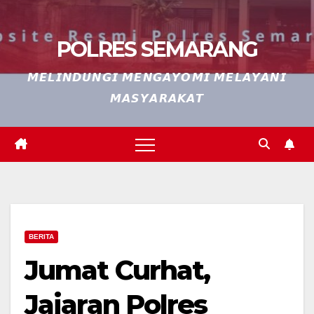
POLRES SEMARANG
𝙈𝙀𝙇𝙄𝙉𝘿𝙐𝙉𝙂𝙄 𝙈𝙀𝙉𝙂𝘼𝙔𝙊𝙈𝙄 𝙈𝙀𝙇𝘼𝙔𝘼𝙉𝙄
𝙈𝘼𝙎𝙔𝘼𝙍𝘼𝙆𝘼𝙏
BERITA
Jumat Curhat,
Jajaran Polres