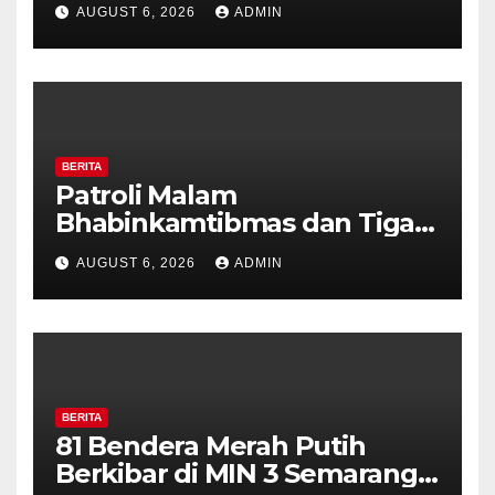
AUGUST 6, 2026
ADMIN
Perkuat Kamtibmas, Warga
Diajak Aktifkan Ronda
BERITA
Patroli Malam
Bhabinkamtibmas dan Tiga
Pilar Kelurahan Ungaran
AUGUST 6, 2026
ADMIN
Perkuat Kamtibmas, Warga
Diajak Aktifkan Ronda
BERITA
81 Bendera Merah Putih
Berkibar di MIN 3 Semarang,