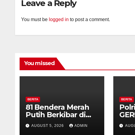
Leave a Reply
You must be
logged in
to post a comment.
You missed
BERITA
BERITA
81 Bendera Merah
Polr
Putih Berkibar di
GER
MIN 3 Semarang,
Bud
AUGUST 5, 2026
ADMIN
AUGU
Bhabinkamtibmas
di 