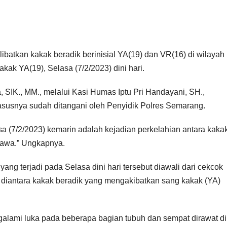
batkan kakak beradik berinisial YA(19) dan VR(16) di wilayah 
 YA(19), Selasa (7/2/2023) dini hari.
K., MM., melalui Kasi Humas Iptu Pri Handayani, SH.,
kasusnya sudah ditangani oleh Penyidik Polres Semarang.
sa (7/2/2023) kemarin adalah kejadian perkelahian antara kaka
rawa.” Ungkapnya.
g terjadi pada Selasa dini hari tersebut diawali dari cekcok
n diantara kakak beradik yang mengakibatkan sang kakak (YA)
galami luka pada beberapa bagian tubuh dan sempat dirawat di