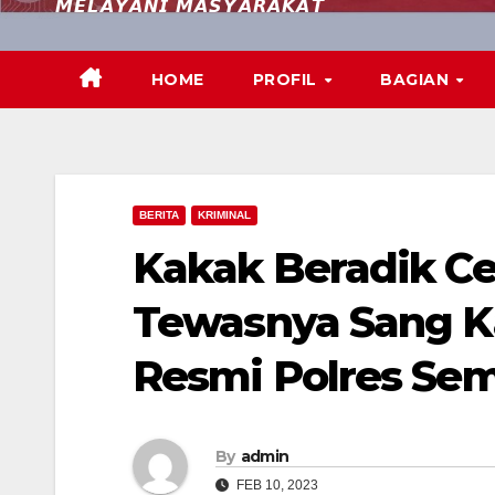
𝙈𝙀𝙇𝘼𝙔𝘼𝙉𝙄 𝙈𝘼𝙎𝙔𝘼𝙍𝘼𝙆𝘼𝙏
HOME
PROFIL
BAGIAN
BERITA
KRIMINAL
Kakak Beradik C
Tewasnya Sang Ka
Resmi Polres Se
By
admin
FEB 10, 2023