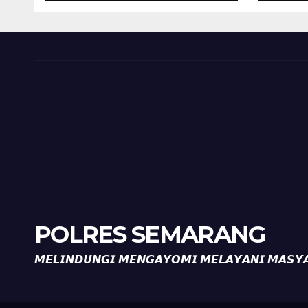
Desa Timpik Hadiri
Pab
Peringatan HUT ke-
81 Kemerdekaan RI
POLRES SEMARANG
𝙈𝙀𝙇𝙄𝙉𝘿𝙐𝙉𝙂𝙄 𝙈𝙀𝙉𝙂𝘼𝙔𝙊𝙈𝙄 𝙈𝙀𝙇𝘼𝙔𝘼𝙉𝙄 𝙈𝘼𝙎𝙔