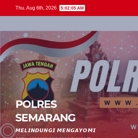
Skip
Thu. Aug 6th, 2026
5:02:06 AM
to
content
POLRES
SEMARANG
𝙈𝙀𝙇𝙄𝙉𝘿𝙐𝙉𝙂𝙄 𝙈𝙀𝙉𝙂𝘼𝙔𝙊𝙈𝙄