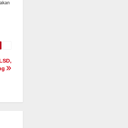
takan
 LSD,
ng