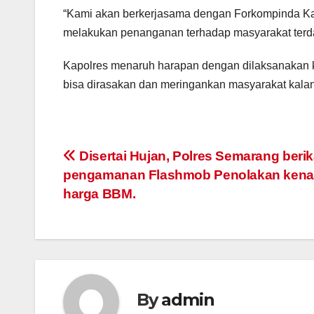
“Kami akan berkerjasama dengan Forkompinda Kab
melakukan penanganan terhadap masyarakat terda
Kapolres menaruh harapan dengan dilaksanakan ke
bisa dirasakan dan meringankan masyarakat ka
Post
Disertai Hujan, Polres Semarang beri
pengamanan Flashmob Penolakan kena
navigation
harga BBM.
By
admin