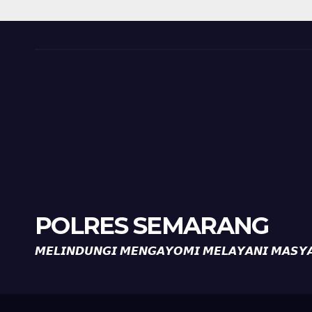
Tanda Kekerasan
Kam
Diaj
Ron
POLRES SEMARANG
𝙈𝙀𝙇𝙄𝙉𝘿𝙐𝙉𝙂𝙄 𝙈𝙀𝙉𝙂𝘼𝙔𝙊𝙈𝙄 𝙈𝙀𝙇𝘼𝙔𝘼𝙉𝙄 𝙈𝘼𝙎𝙔