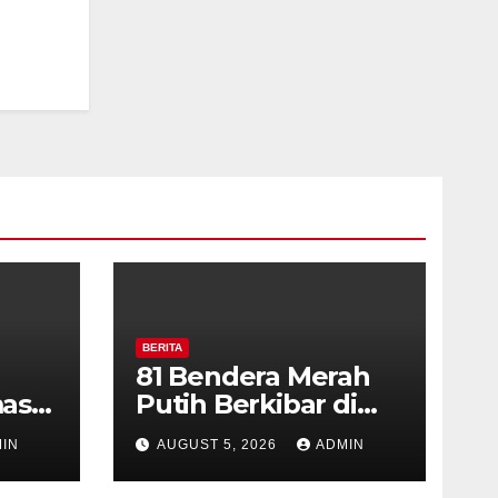
BERITA
81 Bendera Merah
as
Putih Berkibar di
MIN 3 Semarang,
IN
AUGUST 5, 2026
ADMIN
ran
Bhabinkamtibmas
Desa Timpik Hadiri