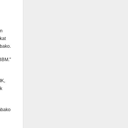
an
kat
bako.
 BBM.”
IK,
ek
mbako