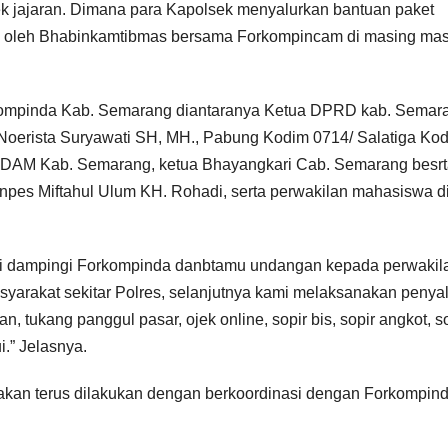
k jajaran. Dimana para Kapolsek menyalurkan bantuan paket
ta oleh Bhabinkamtibmas bersama Forkompincam di masing ma
kompinda Kab. Semarang diantaranya Ketua DPRD kab. Semar
oerista Suryawati SH, MH., Pabung Kodim 0714/ Salatiga Ko
 PDAM Kab. Semarang, ketua Bhayangkari Cab. Semarang besr
npes Miftahul Ulum KH. Rohadi, serta perwakilan mahasiswa d
s di dampingi Forkompinda danbtamu undangan kepada perwakil
syarakat sekitar Polres, selanjutnya kami melaksanakan penya
n, tukang panggul pasar, ojek online, sopir bis, sopir angkot, s
i.” Jelasnya.
akan terus dilakukan dengan berkoordinasi dengan Forkompin