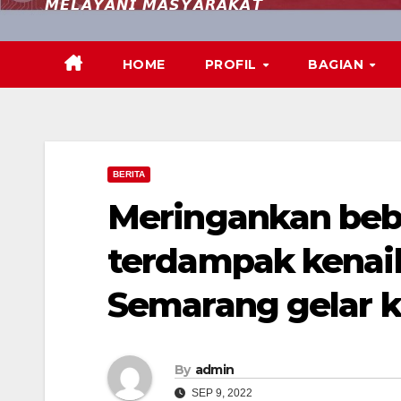
𝙈𝙀𝙇𝘼𝙔𝘼𝙉𝙄 𝙈𝘼𝙎𝙔𝘼𝙍𝘼𝙆𝘼𝙏
HOME
PROFIL
BAGIAN
BERITA
Meringankan beb
terdampak kenai
Semarang gelar k
By
admin
SEP 9, 2022