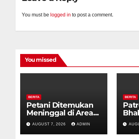
You must be
logged in
to post a comment.
You missed
BERITA
BERITA
Petani Ditemukan
Patr
Meninggal di Area
Bha
Persawahan
dan 
AUGUST 7, 2026
ADMIN
AUGU
Kalibeji, Polisi
Kel
Pastikan Tidak Ada
Per