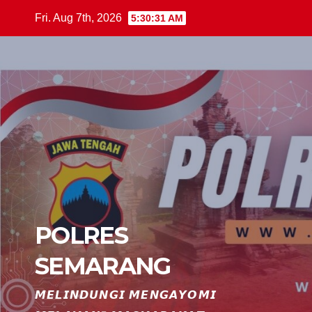
Skip
Fri. Aug 7th, 2026
5:30:32 AM
to
content
POLRES
SEMARANG
𝙈𝙀𝙇𝙄𝙉𝘿𝙐𝙉𝙂𝙄 𝙈𝙀𝙉𝙂𝘼𝙔𝙊𝙈𝙄