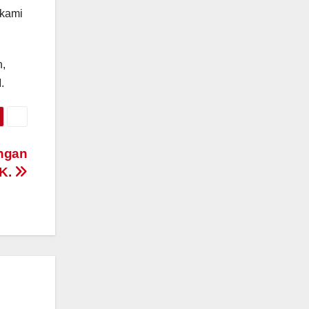
 kami
n,
.
ungan
TK.