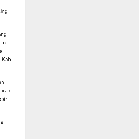
sing
ang
dim
ta
i Kab.
an
luran
opir
da