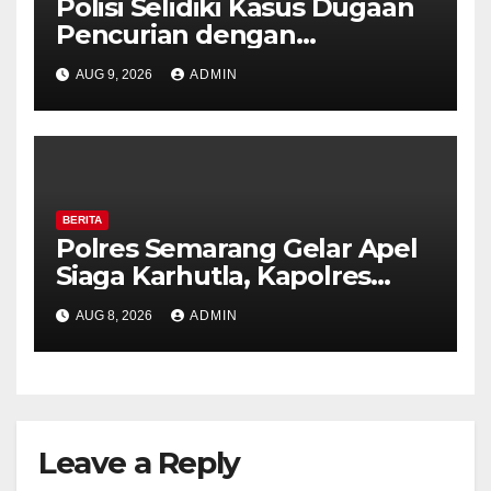
Polisi Selidiki Kasus Dugaan
Pencurian dengan
Kekerasan di Counter HP
AUG 9, 2026
ADMIN
Royal Phone Ambarawa.
BERITA
Polres Semarang Gelar Apel
Siaga Karhutla, Kapolres
Tekankan Sinergi dan
AUG 8, 2026
ADMIN
Kesiapsiagaan Hadapi Musim
Kemarau.
Leave a Reply