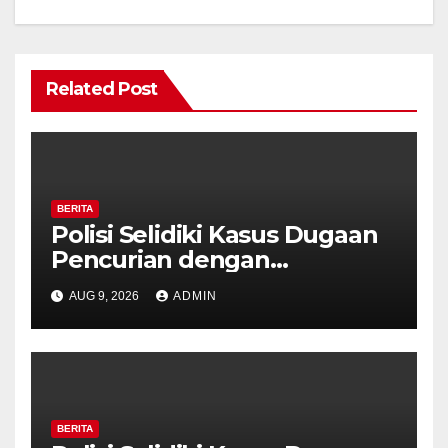
Related Post
BERITA
Polisi Selidiki Kasus Dugaan
Pencurian dengan
Kekerasan di Counter HP
AUG 9, 2026
ADMIN
Royal Phone Ambarawa.
BERITA