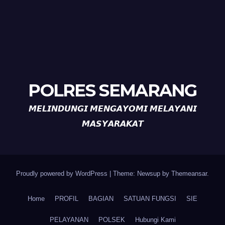
POLRES SEMARANG
𝙈𝙀𝙇𝙄𝙉𝘿𝙐𝙉𝙂𝙄 𝙈𝙀𝙉𝙂𝘼𝙔𝙊𝙈𝙄 𝙈𝙀𝙇𝘼𝙔𝘼𝙉𝙄
𝙈𝘼𝙎𝙔𝘼𝙍𝘼𝙆𝘼𝙏
Proudly powered by WordPress
|
Theme: Newsup by
Themeansar
.
Home
PROFIL
BAGIAN
SATUAN FUNGSI
SIE
PELAYANAN
POLSEK
Hubungi Kami