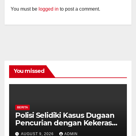
You must be
logged in
to post a comment.
You missed
BERITA
Polisi Selidiki Kasus Dugaan
Pencurian dengan Kekerasan
di Counter HP Royal Phone
AUGUST 9, 2026
ADMIN