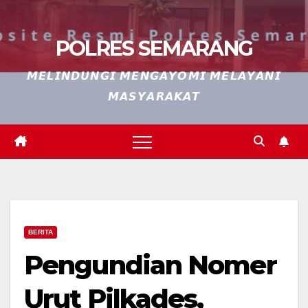
POLRES SEMARANG
𝙈𝙀𝙇𝙄𝙉𝘿𝙐𝙉𝙂𝙄 𝙈𝙀𝙉𝙂𝘼𝙔𝙊𝙈𝙄 𝙈𝙀𝙇𝘼𝙔𝘼𝙉𝙄
𝙈𝘼𝙎𝙔𝘼𝙍𝘼𝙆𝘼𝙏
BERITA
Pengundian Nomer
Urut Pilkades,