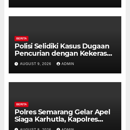
Ambarawa.
BERITA
Polisi Selidiki Kasus Dugaan
Pencurian dengan Kekerasan
di Counter HP Royal Phone
AUGUST 9, 2026
ADMIN
Ambarawa.
BERITA
Polres Semarang Gelar Apel
Siaga Karhutla, Kapolres
Tekankan Sinergi dan
AUGUST 8, 2026
ADMIN