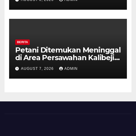
Kesiapsiagaan Hadapi Musim
Kemarau.
BERITA
Petani Ditemukan Meninggal
di Area Persawahan Kalibeji,
Polisi Pastikan Tidak Ada
AUGUST 7, 2026
ADMIN
Tanda Kekerasan