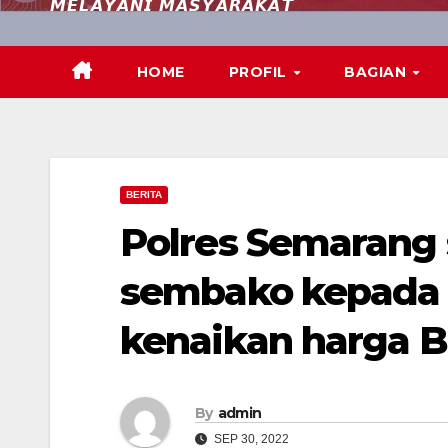
𝙈𝙀𝙇𝘼𝙔𝘼𝙉𝙄 𝙈𝘼𝙎𝙔𝘼𝙍𝘼𝙆𝘼𝙏
HOME
PROFIL
BAGIAN
BERITA
Polres Semarang 
sembako kepada
kenaikan harga 
By
admin
SEP 30, 2022