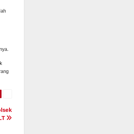
lah
nya.
k
rang
olsek
LT