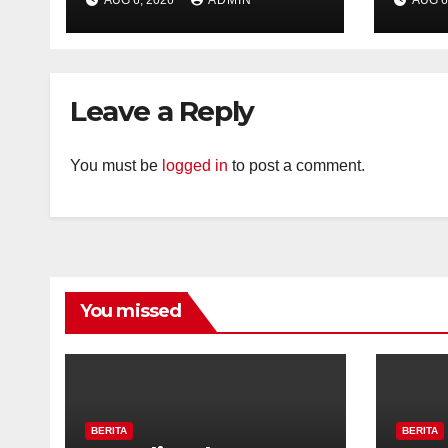
Kelurahan Ungaran
Kelu
Perkuat
Per
Kamtibmas, Warga
Kam
Diajak Aktifkan
Diaj
Leave a Reply
Ronda
Ron
You must be
logged in
to post a comment.
You missed
BERITA
BERITA