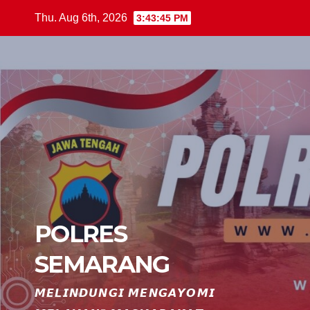
Skip
Thu. Aug 6th, 2026
3:43:46 PM
to
content
POLRES
SEMARANG
𝙈𝙀𝙇𝙄𝙉𝘿𝙐𝙉𝙂𝙄 𝙈𝙀𝙉𝙂𝘼𝙔𝙊𝙈𝙄