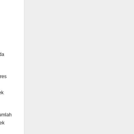
da
res
ek
jumlah
jek