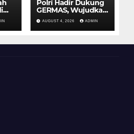
ah
Polri Hadir Dukung
i
GERMAS, Wujudkan
,
Budaya Hidup Sehat
IN
AUGUST 4, 2026
ADMIN
as
di Kecamatan
iri
Pabelan
 ke-
 RI