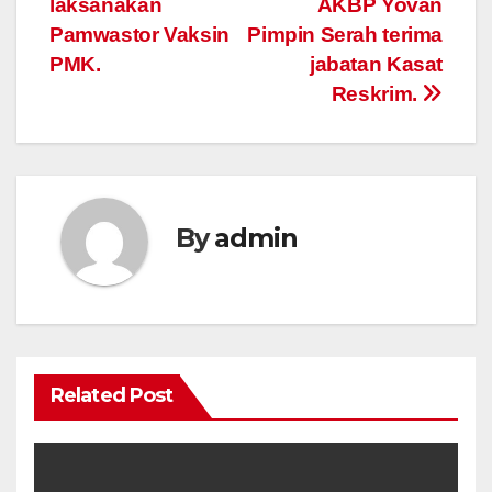
laksanakan
AKBP Yovan
navigation
Pamwastor Vaksin
Pimpin Serah terima
PMK.
jabatan Kasat
Reskrim.
By
admin
Related Post