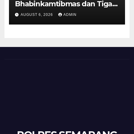
Bhabinkamtibmas dan Tiga
Pilar Kelurahan Ungaran
AUGUST 6, 2026
ADMIN
Perkuat Kamtibmas, Warga
Diajak Aktifkan Ronda