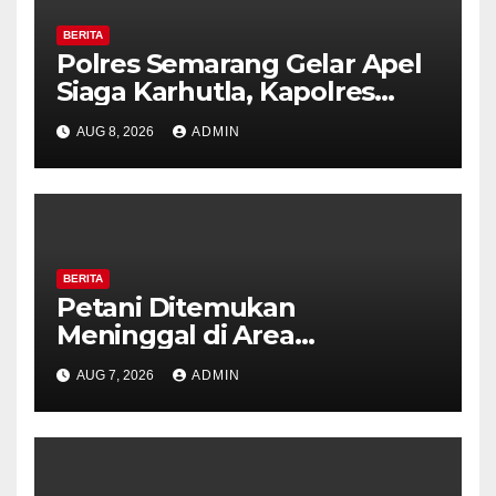
BERITA
Polres Semarang Gelar Apel
Siaga Karhutla, Kapolres
Tekankan Sinergi dan
AUG 8, 2026
ADMIN
Kesiapsiagaan Hadapi Musim
Kemarau.
BERITA
Petani Ditemukan
Meninggal di Area
Persawahan Kalibeji, Polisi
AUG 7, 2026
ADMIN
Pastikan Tidak Ada Tanda
Kekerasan