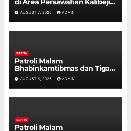
di Area Persawahan Kalibeji,
Polisi Pastikan Tidak Ada
AUGUST 7, 2026
ADMIN
Tanda Kekerasan
BERITA
Patroli Malam
Bhabinkamtibmas dan Tiga
Pilar Kelurahan Ungaran
AUGUST 6, 2026
ADMIN
Perkuat Kamtibmas, Warga
Diajak Aktifkan Ronda
BERITA
Patroli Malam