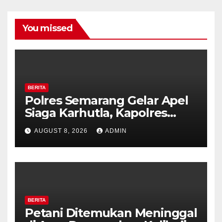
You missed
BERITA
Polres Semarang Gelar Apel
Siaga Karhutla, Kapolres
Tekankan Sinergi dan
AUGUST 8, 2026
ADMIN
Kesiapsiagaan Hadapi Musim
Kemarau.
BERITA
Petani Ditemukan Meninggal