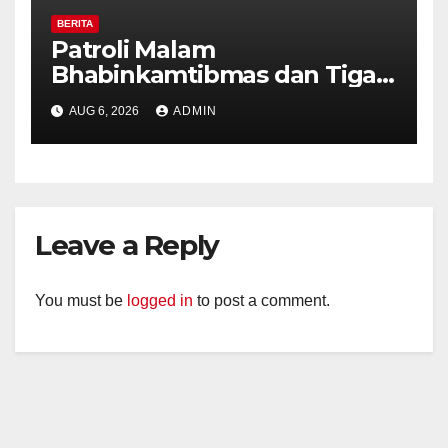
BERITA
Patroli Malam
Bhabinkamtibmas dan Tiga
Pilar Kelurahan Ungaran
AUG 6, 2026
ADMIN
Perkuat Kamtibmas, Warga
Diajak Aktifkan Ronda
Leave a Reply
You must be
logged in
to post a comment.