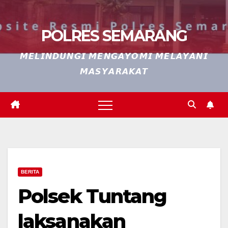
POLRES SEMARANG
𝙈𝙀𝙇𝙄𝙉𝘿𝙐𝙉𝙂𝙄 𝙈𝙀𝙉𝙂𝘼𝙔𝙊𝙈𝙄 𝙈𝙀𝙇𝘼𝙔𝘼𝙉𝙄
𝙈𝘼𝙎𝙔𝘼𝙍𝘼𝙆𝘼𝙏
BERITA
Polsek Tuntang
laksanakan