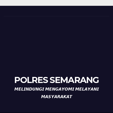
POLRES SEMARANG
𝙈𝙀𝙇𝙄𝙉𝘿𝙐𝙉𝙂𝙄 𝙈𝙀𝙉𝙂𝘼𝙔𝙊𝙈𝙄 𝙈𝙀𝙇𝘼𝙔𝘼𝙉𝙄
𝙈𝘼𝙎𝙔𝘼𝙍𝘼𝙆𝘼𝙏