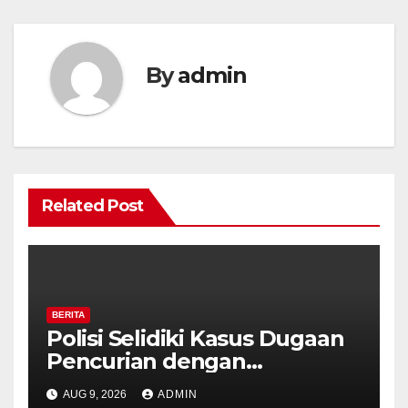
By
admin
Related Post
BERITA
Polisi Selidiki Kasus Dugaan
Pencurian dengan
Kekerasan di Counter HP
AUG 9, 2026
ADMIN
Royal Phone Ambarawa.