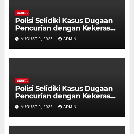
BERITA
Polisi Selidiki Kasus Dugaan
Pencurian dengan Kekerasan
di Counter HP Royal Phone
AUGUST 9, 2026
ADMIN
Ambarawa.
BERITA
Polisi Selidiki Kasus Dugaan
Pencurian dengan Kekerasan
di Counter HP Royal Phone
AUGUST 9, 2026
ADMIN
Ambarawa.