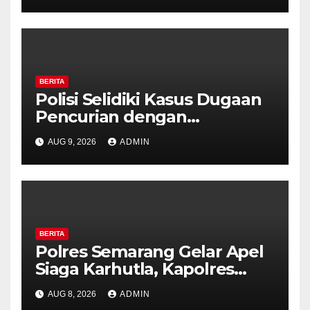
BERITA
Polisi Selidiki Kasus Dugaan
Pencurian dengan
Kekerasan di Counter HP
AUG 9, 2026
ADMIN
Royal Phone Ambarawa.
BERITA
Polres Semarang Gelar Apel
Siaga Karhutla, Kapolres
Tekankan Sinergi dan
AUG 8, 2026
ADMIN
Kesiapsiagaan Hadapi Musim