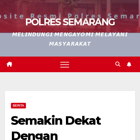
POLRES SEMARANG
𝙈𝙀𝙇𝙄𝙉𝘿𝙐𝙉𝙂𝙄 𝙈𝙀𝙉𝙂𝘼𝙔𝙊𝙈𝙄 𝙈𝙀𝙇𝘼𝙔𝘼𝙉𝙄
𝙈𝘼𝙎𝙔𝘼𝙍𝘼𝙆𝘼𝙏
BERITA
Semakin Dekat
Dengan