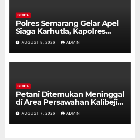
BERITA
Polres Semarang Gelar Apel
Siaga Karhutla, Kapolres
Tekankan Sinergi dan
AUGUST 8, 2026
ADMIN
Kesiapsiagaan Hadapi Musim
Kemarau.
BERITA
Petani Ditemukan Meninggal
di Area Persawahan Kalibeji,
Polisi Pastikan Tidak Ada
AUGUST 7, 2026
ADMIN
Tanda Kekerasan