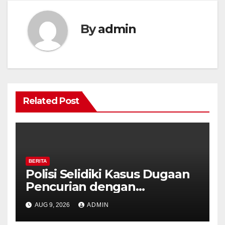
By
admin
Related Post
BERITA
Polisi Selidiki Kasus Dugaan
Pencurian dengan
Kekerasan di Counter HP
AUG 9, 2026
ADMIN
Royal Phone Ambarawa.