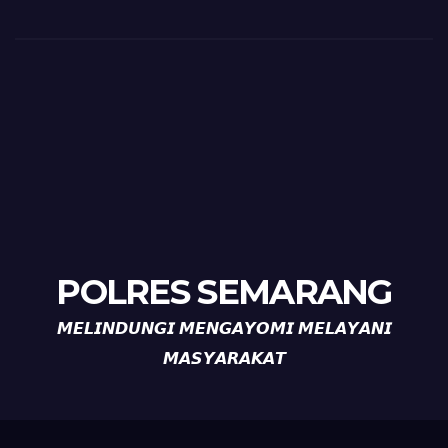
POLRES SEMARANG
𝙈𝙀𝙇𝙄𝙉𝘿𝙐𝙉𝙂𝙄 𝙈𝙀𝙉𝙂𝘼𝙔𝙊𝙈𝙄 𝙈𝙀𝙇𝘼𝙔𝘼𝙉𝙄
𝙈𝘼𝙎𝙔𝘼𝙍𝘼𝙆𝘼𝙏