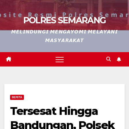
POLRES SEMARANG
𝙈𝙀𝙇𝙄𝙉𝘿𝙐𝙉𝙂𝙄 𝙈𝙀𝙉𝙂𝘼𝙔𝙊𝙈𝙄 𝙈𝙀𝙇𝘼𝙔𝘼𝙉𝙄
𝙈𝘼𝙎𝙔𝘼𝙍𝘼𝙆𝘼𝙏
BERITA
Tersesat Hingga
Bandungan, Polsek