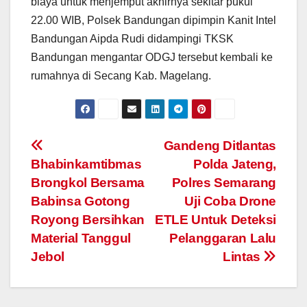
biaya untuk menjemput akhirnya sekitar pukul
22.00 WIB, Polsek Bandungan dipimpin Kanit Intel
Bandungan Aipda Rudi didampingi TKSK
Bandungan mengantar ODGJ tersebut kembali ke
rumahnya di Secang Kab. Magelang.
Post
Gandeng Ditlantas
Bhabinkamtibmas
Polda Jateng,
navigation
Brongkol Bersama
Polres Semarang
Babinsa Gotong
Uji Coba Drone
Royong Bersihkan
ETLE Untuk Deteksi
Material Tanggul
Pelanggaran Lalu
Jebol
Lintas