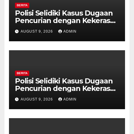
BERITA
Polisi Selidiki Kasus Dugaan
Pencurian dengan Kekerasan
di Counter HP Royal Phone
AUGUST 9, 2026
ADMIN
Ambarawa.
BERITA
Polisi Selidiki Kasus Dugaan
Pencurian dengan Kekerasan
di Counter HP Royal Phone
AUGUST 9, 2026
ADMIN
Ambarawa.