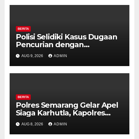
BERITA
Polisi Selidiki Kasus Dugaan
Pencurian dengan
Kekerasan di Counter HP
AUG 9, 2026
ADMIN
Royal Phone Ambarawa.
BERITA
Polres Semarang Gelar Apel
Siaga Karhutla, Kapolres
Tekankan Sinergi dan
AUG 8, 2026
ADMIN
Kesiapsiagaan Hadapi Musim
Kemarau.