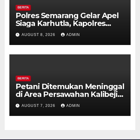
BERITA
Polres Semarang Gelar Apel
Siaga Karhutla, Kapolres
Tekankan Sinergi dan
AUGUST 8, 2026
ADMIN
Kesiapsiagaan Hadapi Musim
Kemarau.
BERITA
Petani Ditemukan Meninggal
di Area Persawahan Kalibeji,
Polisi Pastikan Tidak Ada
AUGUST 7, 2026
ADMIN
Tanda Kekerasan