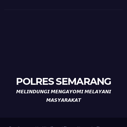
POLRES SEMARANG
𝙈𝙀𝙇𝙄𝙉𝘿𝙐𝙉𝙂𝙄 𝙈𝙀𝙉𝙂𝘼𝙔𝙊𝙈𝙄 𝙈𝙀𝙇𝘼𝙔𝘼𝙉𝙄
𝙈𝘼𝙎𝙔𝘼𝙍𝘼𝙆𝘼𝙏