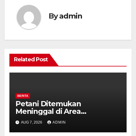
By
admin
Related Post
BERITA
Petani Ditemukan
Meninggal di Area
Persawahan Kalibeji, Polisi
AUG 7, 2026
ADMIN
Pastikan Tidak Ada Tanda
Kekerasan