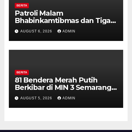
BERITA
Patroli Malam
Bhabinkamtibmas dan Tiga
Pilar Kelurahan Ungaran
AUGUST 6, 2026
ADMIN
Perkuat Kamtibmas, Warga
Diajak Aktifkan Ronda
BERITA
81 Bendera Merah Putih
Berkibar di MIN 3 Semarang,
Bhabinkamtibmas Desa
AUGUST 5, 2026
ADMIN
Timpik Hadiri Peringatan
HUT ke-81 Kemerdekaan RI