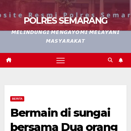
POLRES SEMARANG
𝙈𝙀𝙇𝙄𝙉𝘿𝙐𝙉𝙂𝙄 𝙈𝙀𝙉𝙂𝘼𝙔𝙊𝙈𝙄 𝙈𝙀𝙇𝘼𝙔𝘼𝙉𝙄
𝙈𝘼𝙎𝙔𝘼𝙍𝘼𝙆𝘼𝙏
BERITA
Bermain di sungai
bersama Dua orang