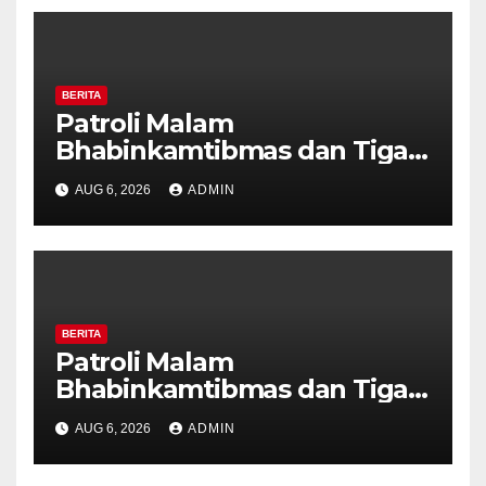
BERITA
Patroli Malam
Bhabinkamtibmas dan Tiga
Pilar Kelurahan Ungaran
AUG 6, 2026
ADMIN
Perkuat Kamtibmas, Warga
Diajak Aktifkan Ronda
BERITA
Patroli Malam
Bhabinkamtibmas dan Tiga
Pilar Kelurahan Ungaran
AUG 6, 2026
ADMIN
Perkuat Kamtibmas, Warga
Diajak Aktifkan Ronda