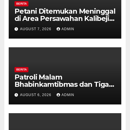
BERITA
Petani Ditemukan Meninggal
di Area Persawahan Kalibeji,
Polisi Pastikan Tidak Ada
AUGUST 7, 2026
ADMIN
Tanda Kekerasan
BERITA
Patroli Malam
Bhabinkamtibmas dan Tiga
Pilar Kelurahan Ungaran
AUGUST 6, 2026
ADMIN
Perkuat Kamtibmas, Warga
Diajak Aktifkan Ronda