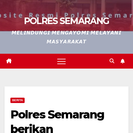
POLRES SEMARANG
𝙈𝙀𝙇𝙄𝙉𝘿𝙐𝙉𝙂𝙄 𝙈𝙀𝙉𝙂𝘼𝙔𝙊𝙈𝙄 𝙈𝙀𝙇𝘼𝙔𝘼𝙉𝙄
𝙈𝘼𝙎𝙔𝘼𝙍𝘼𝙆𝘼𝙏
BERITA
Polres Semarang
berikan