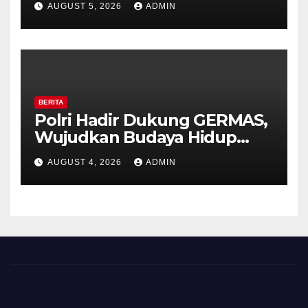
AUGUST 5, 2026
ADMIN
Timpik Hadiri Peringatan
HUT ke-81 Kemerdekaan RI
BERITA
Polri Hadir Dukung GERMAS,
Wujudkan Budaya Hidup
Sehat di Kecamatan Pabelan
AUGUST 4, 2026
ADMIN