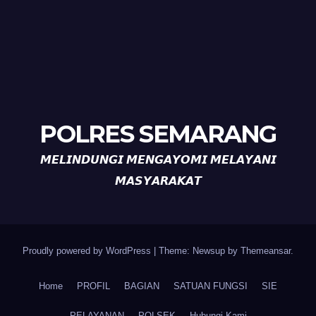
POLRES SEMARANG
𝙈𝙀𝙇𝙄𝙉𝘿𝙐𝙉𝙂𝙄 𝙈𝙀𝙉𝙂𝘼𝙔𝙊𝙈𝙄 𝙈𝙀𝙇𝘼𝙔𝘼𝙉𝙄
𝙈𝘼𝙎𝙔𝘼𝙍𝘼𝙆𝘼𝙏
Proudly powered by WordPress
|
Theme: Newsup by
Themeansar
.
Home
PROFIL
BAGIAN
SATUAN FUNGSI
SIE
PELAYANAN
POLSEK
Hubungi Kami