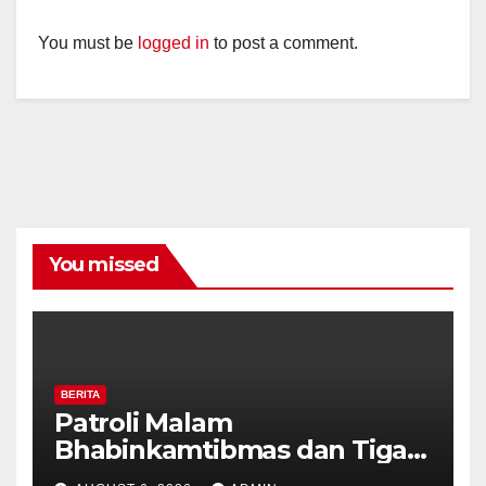
You must be
logged in
to post a comment.
You missed
BERITA
Patroli Malam
Bhabinkamtibmas dan Tiga
Pilar Kelurahan Ungaran