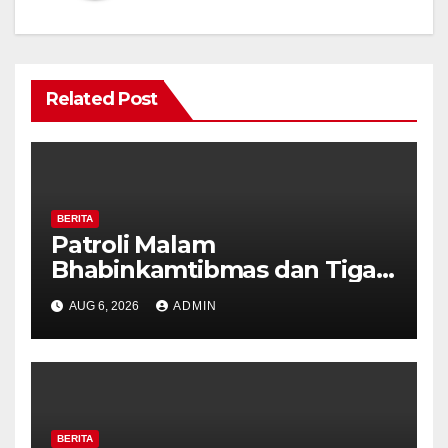
Related Post
BERITA
Patroli Malam
Bhabinkamtibmas dan Tiga
Pilar Kelurahan Ungaran
AUG 6, 2026
ADMIN
Perkuat Kamtibmas, Warga
Diajak Aktifkan Ronda
BERITA