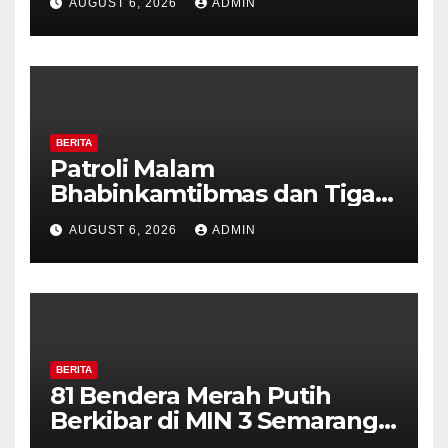
AUGUST 6, 2026
ADMIN
Perkuat Kamtibmas, Warga
Diajak Aktifkan Ronda
BERITA
Patroli Malam
Bhabinkamtibmas dan Tiga
Pilar Kelurahan Ungaran
AUGUST 6, 2026
ADMIN
Perkuat Kamtibmas, Warga
Diajak Aktifkan Ronda
BERITA
81 Bendera Merah Putih
Berkibar di MIN 3 Semarang,
Bhabinkamtibmas Desa